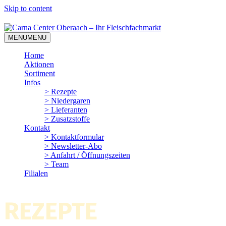
Skip to content
MENU
MENU
Home
Aktionen
Sortiment
Infos
> Rezepte
> Niedergaren
> Lieferanten
> Zusatzstoffe
Kontakt
> Kontaktformular
> Newsletter-Abo
> Anfahrt / Öffnungszeiten
> Team
Filialen
REZEPTE