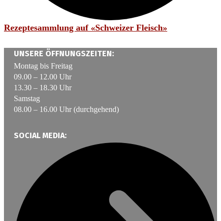
Rezeptesammlung auf «Schweizer Fleisch»
UNSERE ÖFFNUNGSZEITEN:
Montag bis Freitag
09.00 – 12.00 Uhr
13.30 – 18.30 Uhr
Samstag
08.00 – 16.00 Uhr (durchgehend)
SOCIAL MEDIA: